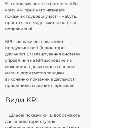
% з продажу адміністраторам. Або 
чому KPI прийнято називати 
показник трудової участі - мабуть, 
просто якісь модні схильності, які 
неправильні.
KPI – це ключові показники 
продуктивності (індикатори 
діяльності). Налаштування системи 
управління на KPI засноване на 
можливості досягнення головної 
мети підприємства завдяки 
виконанню показників діяльності 
працівників із різних підрозділів.
Види KPI
1. Цільові показники. Відображають 
дані індикатори ступінь 
наближеності до поставленої мети. 