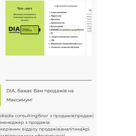
DIA, бажає Вам продажів на 
Максимум!
dia
dia consulting
блог з продажів
продажі
менеджер з продажів
керівник відділу продажів
аналітика
kpi
crm
показники ефективності