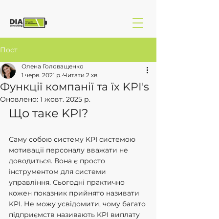
Пост
Олена Головащенко
1 черв. 2021 р.
Читати 2 хв
Функції компанії та їх KPI's
Оновлено:
1 жовт. 2025 р.
Що таке KPI?
Саму собою систему KPI системою 
мотивації персоналу вважати не 
доводиться. Вона є просто 
інструментом для системи 
управління. Сьогодні практично 
кожен показник прийнято називати 
KPI. Не можу усвідомити, чому багато 
підприємств називають KPI виплату 