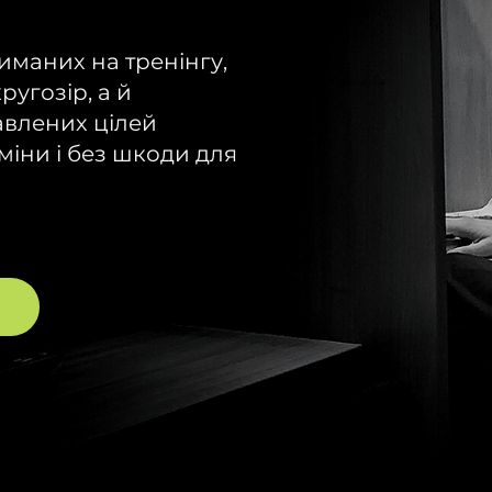
иманих на тренінгу,
ругозір, а й
авлених цілей
рміни і без шкоди для