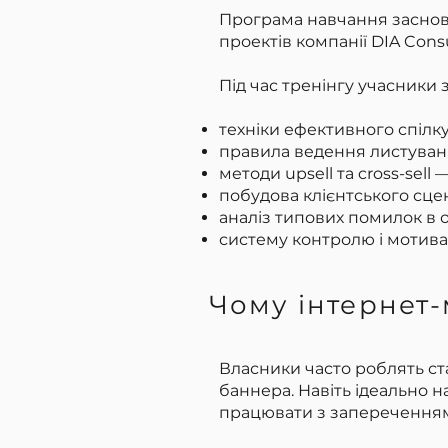
Програма навчання заснова
проектів компанії DIA Consu
Під час тренінгу учасники 
техніки ефективного спілку
правила ведення листуванн
методи upsell та cross-sell
побудова клієнтського сце
аналіз типових помилок в 
систему контролю і мотивац
Чому інтернет-
Власники часто роблять ста
баннера. Навіть ідеально 
працювати з заперечення