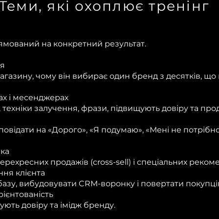
Теми, які охоплює тренінг
мований на конкретний результат.
ця
магазину, чому він вибирає один бренд з десятків, щ
тах і месенджерах
 техніки залучення, фрази, підвищують довіру та про
дповідати на «Дорого», «Я подумаю», «Мені не потрібн
ека
перехресних продажів (cross-sell) і спеціальних реком
ння клієнта
базу, вибудовувати CRM-воронку і повертати покупці
орієнтованість
ують довіру та імідж бренду.