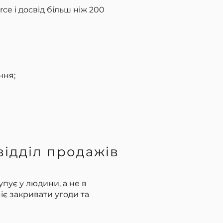
e і досвід більш ніж 200
ння;
відділ продажів
упує у людини, а не в
іє закривати угоди та