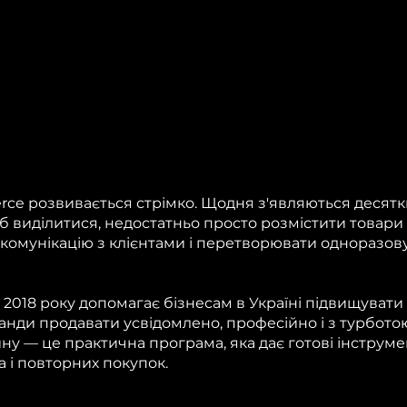
e розвивається стрімко. Щодня з'являються десятки
об виділитися, недостатньо просто розмістити товар
комунікацію з клієнтами і перетворювати одноразову
з 2018 року допомагає бізнесам в Україні підвищуват
анди продавати усвідомлено, професійно і з турботою
ну — це практична програма, яка дає готові інструм
а і повторних покупок.