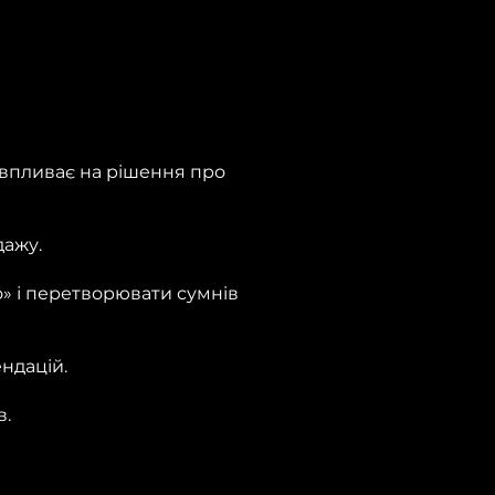
о впливає на рішення про
дажу.
о» і перетворювати сумнів
ендацій.
в.