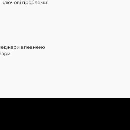
и ключові проблеми:
енеджери впевнено
вари.