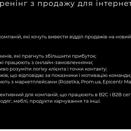
тренінг з продажу для інтерне
мпаній, які хочуть вивести відділ продажів на новий 
инів, які прагнуть збільшити прибуток;
кі працюють з онлайн-замовленнями;
о розуміти логіку клієнта і точки контакту;
жів, що відповідає за показники і мотивацію команди;
ють з маркетплейсами (Rozetka, Prom.ua, Epicentr Marke
ективний для компаній, що працюють в B2C і B2B сег
 одяг, меблі, продукти харчування та інші.