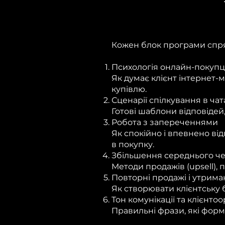
Кожен блок програми спря
Психологія онлайн-покуп
Як думає клієнт інтернет-
купівлю.
Сценарії спілкування в ча
Готові шаблони відповідей,
Робота з запереченнями
Як спокійно і впевнено ві
в покупку.
Збільшення середнього ч
Методи продажів (upsell), 
Повторні продажі і утрима
Як створювати клієнтську 
Тон комунікації та клієнто
Правильні фрази, які форм