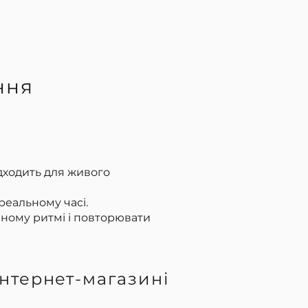
ння
ідходить для живого
реальному часі.
чному ритмі і повторювати
інтернет-магазині