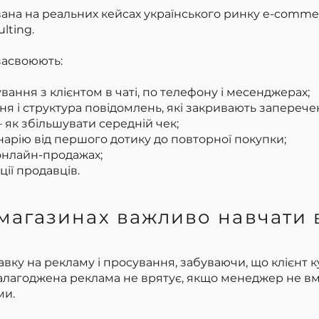
на на реальних кейсах українського ринку e-commerc
lting.
засвоюють:
вання з клієнтом в чаті, по телефону і месенджерах;
я і структура повідомлень, які закривають заперече
 — як збільшувати середній чек;
нарію від першого дотику до повторної покупки;
онлайн-продажах;
ії продавців.
магазинах важливо навчати 
вку на рекламу і просування, забуваючи, що клієнт к
налагоджена реклама не врятує, якщо менеджер не вм
ми.