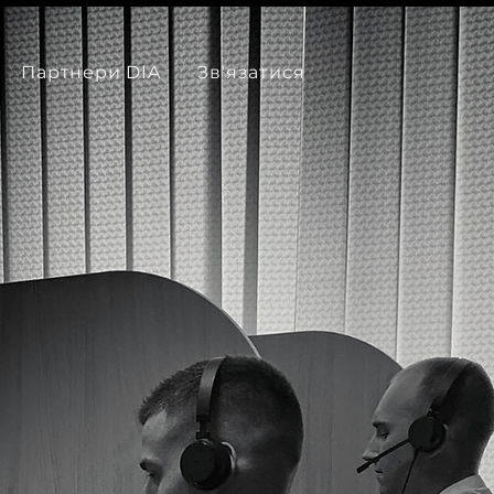
Партнери DIA
Звʼязатися