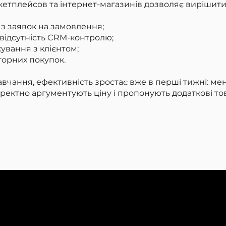
кетплейсов та інтернет-магазинів дозволяє вирішит
 з заявок на замовлення;
 відсутність CRM-контролю;
кування з клієнтом;
торних покупок.
вчання, ефективність зростає вже в перші тижні: м
оректно аргументують ціну і пропонують додаткові то