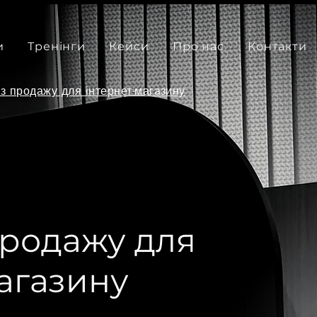
и
Тренінги
Кейси
Про нас
Контакти
 з продажу для інтернет-магазину
продажу для
агазину