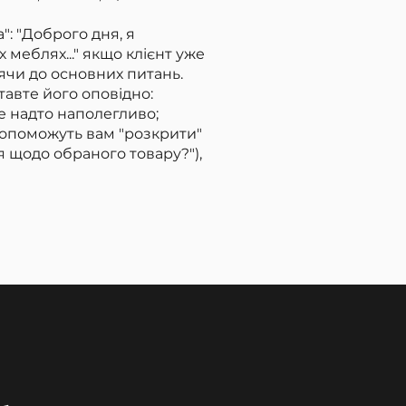
": "Доброго дня, я
меблях..." якщо клієнт уже
дячи до основних питань.
авте його оповідно:
не надто наполегливо;
 допоможуть вам "розкрити"
ія щодо обраного товару?"),