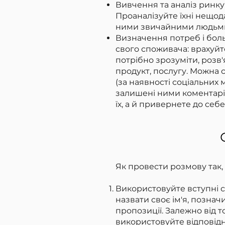
Вивчення та аналіз ринку B
Проаналізуйте їхні нещода
ними звичайними людьми
Визначення потреб і боль
свого споживача: врахуйте 
потрібно зрозуміти, розв
продукт, послугу. Можна с
(за наявності соціальних 
залишені ними коментарі,
їх, а й привернете до себе
Як провести розмову так, 
Використовуйте вступні с
назвати своє ім'я, позна
пропозиції. Залежно від 
використовуйте відповідн