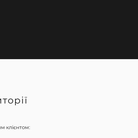
торії
им клієнтом: