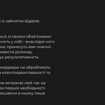
з зайнятих відділів.
ся зі своїми обов'язками:
сть у собі - внаслідок чого
ика, принесуть вам значно
провести розмову.
ує результативність
 менеджери не обробляють
а клієнтоорієнтованості та
не витрачає свій час на
за першої необхідності.
алишаючи в ньому лише