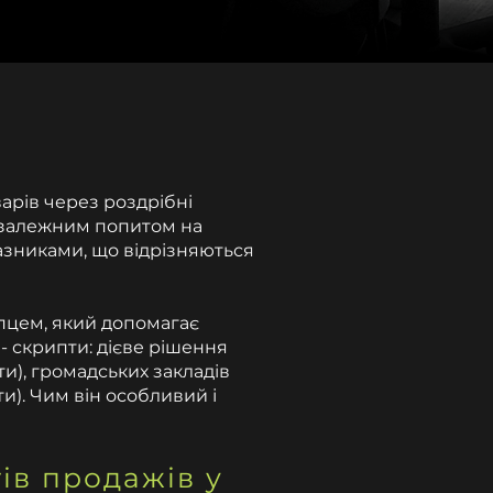
варів через роздрібні
незалежним попитом на
зниками, що відрізняються
упцем, який допомагає
- скрипти: дієве рішення
и), громадських закладів
ти). Чим він особливий і
ів продажів у