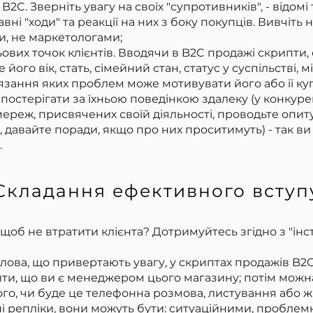
2C. Зверніть увагу на своїх "супротивників", - відомі
вні "ходи" та реакції на них з боку покупців. Вивчіть
, не маркетологами;
ових точок клієнтів. Вводячи в B2C продажі скрипти,
його вік, стать, сімейний стан, статус у суспільстві,
'язання яких проблем може мотивувати його або її ку
постерігати за їхньою поведінкою здалеку (у конкурен
мереж, присвячених своїй діяльності, проводьте опит
 давайте поради, якщо про них проситимуть) - так ви
.
Складання ефективного вступ
щоб не втратити клієнта? Дотримуйтесь згідно з "інс
лова, що привертають увагу, у скриптах продажів B2C
чити, що ви є менеджером цього магазину; потім мож
того, чи буде це телефонна розмова, листування або ж
і репліки, вони можуть бути: ситуаційними, проблем