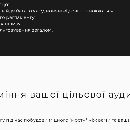
кщо:
ів йде багато часу; новенькі довго освоюються;
го регламенту;
раншизу;
слуговування загалом.
міння вашої цільової ауди
гу під час побудови міцного "мосту" між вами та ваш