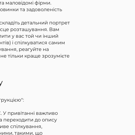
 та маловідомі фірми.
 новинки та задоволеність
 складіть детальний портрет
 місце розташування. Вам
пити у вас той чи інший
тів) і спілкуватися самим
ування, реагуйте на
 не тільки краще зрозумієте
у
трукцією":
. У привітанні важливо
на переходити до опису
иве спілкування,
ними, такими, що