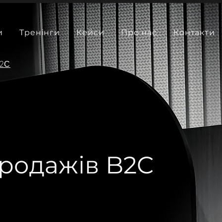
и
Тренінги
Кейси
Про нас
Контакти
B2С
родажів B2C