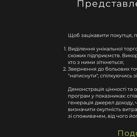
Представл
Щоб зацікавити покупця, п
Виділення унікальної торго
схожих підприємств. Викор
хто з ними зіткнеться;
Звернення до больових точ
"натиснути", спілкуючись з
Демонстрація цінності та о
програм у показниках: спі
генерація джерел доходу, 
визначити окупність витра
зі споживачем, від чого йог
Под