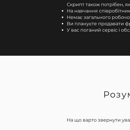
Скрипт також потрібен, я
На навчання співробітник
Немає загального робочо
Ви плануєте продавати ф
У вас поганий сервіс і об
Розу
На що варто звернути ува