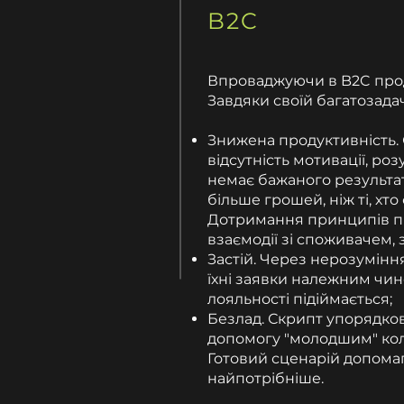
B2C
Впроваджуючи в B2C прода
Завдяки своїй багатозадач
Знижена продуктивність. 
відсутність мотивації, ро
немає бажаного результат
більше грошей, ніж ті, хт
Дотримання принципів про
взаємодії зі споживачем, 
Застій. Через нерозумінн
їхні заявки належним чино
лояльності підіймається;
Безлад. Скрипт упорядков
допомогу "молодшим" колег
Готовий сценарій допома
найпотрібніше.