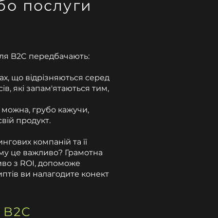
бо послуги
для B2C передбачають:
сах, що відрізняються серед
в, які запам'ятаються тим,
 можна, грубо кажучи,
свій продукт.
ингових компаній та її
ому це важливо? Грамотна
иво з ROI, допоможе
иптів ви налагодите конект
 B2C