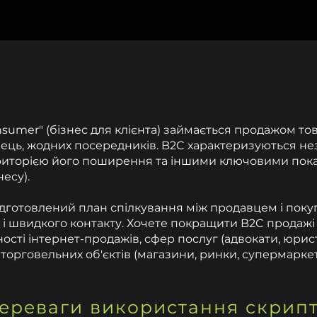
onsumer" (бізнес для клієнта) займається продажом то
авець, жодних посередників. B2C характеризуються 
иторією його поширення та іншими ключовими пока
несу).
підготовлений план спілкування між продавцем і пок
і швидкого контакту. Хочете покращити B2C продажі 
сті інтернет-продажів, сфер послуг (адвокати, юрист
), торговельних об'єктів (магазини, ринки, супермарке
переваги використання скрипт