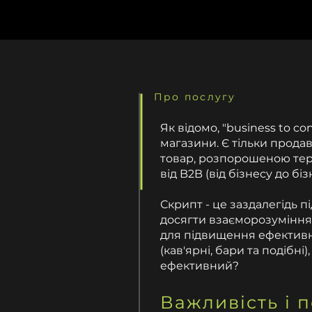
Про послугу
Як відомо, "business to c
магазини. Є тільки прод
товар, розпорошеною тер
від B2B (від бізнесу до біз
Скрипт - це заздалегідь 
досягти взаєморозуміння 
для підвищення ефективно
(кав'ярні, бари та подібні
ефективний?
Важливість і 