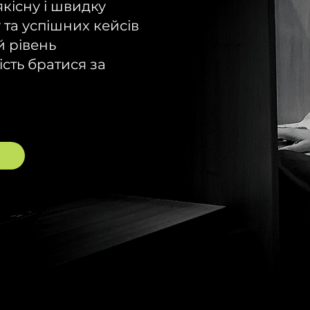
кісну і швидку
 та успішних кейсів
й рівень
ість братися за