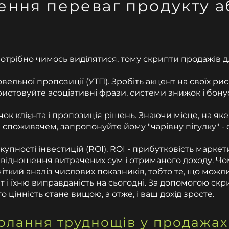
ення переваг продукту а
отрібно чимось виділятися, тому скрипти продажів 
вельної пропозиції (УТП). Зробіть акцент на своїх ри
истовуйте асоціативні фрази, системи знижок і бонусі
ок клієнта і пропозиція рішень. Знаючи місце, на яке
і споживачем, запропонуйте йому "чарівну пігулку" - 
купності інвестицій (ROI). ROI - прибутковість маркет
ввідношення витрачених сум і отриманого доходу. Ч
чіткий аналіз числових показників, тобто те, що можл
т і їхню виправданість на сьогодні. За допомогою скр
о цінність стане вищою, а отже, і ваш дохід зросте.
олання труднощів у продажах