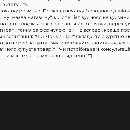
о витягують;
початку розмови. Приклад початку "холодного дзвінка
ну "назва магазину", ми спеціалізуємося на кухонних 
 назвіть своє ім'я, час складання його заявки, перехо
 запитання за формулою "ви + дієслово", краще пост
альні запитання: "Як? Чому? Що?" складайте акуратно, 
о до потреб клієнта. Використовуйте запитання, які
Для чого купуєте товар?", "Чи потрібна вам консультац
т ви маєте у своєму розпорядженні?")