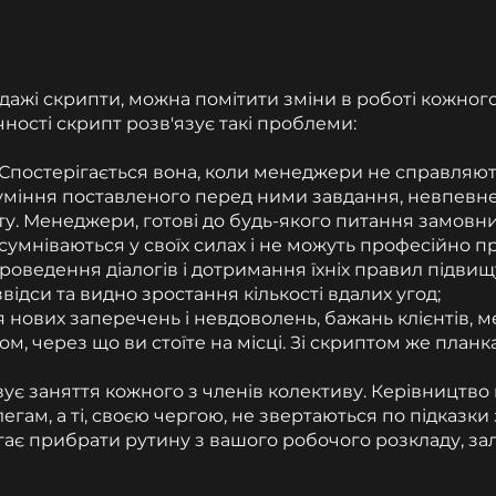
жі скрипти, можна помітити зміни в роботі кожного і
ності скрипт розв'язує такі проблеми:
Спостерігається вона, коли менеджери не справляють
зуміння поставленого перед ними завдання, невпевнені
у. Менеджери, готові до будь-якого питання замовн
о сумніваються у своїх силах і не можуть професійно 
ведення діалогів і дотримання їхніх правил підвищ
звідси та видно зростання кількості вдалих угод;
я нових заперечень і невдоволень, бажань клієнтів,
м, через що ви стоїте на місці. Зі скриптом же планк
ує заняття кожного з членів колективу. Керівництво 
ам, а ті, своєю чергою, не звертаються по підказки 
гає прибрати рутину з вашого робочого розкладу, з