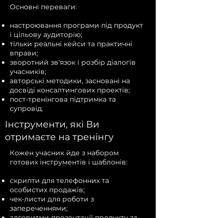
Основні переваги:
настроювання програми під продукт
і цільову аудиторію;
тільки реальні кейси та практичні
вправи;
зворотний зв'язок і розбір діалогів
учасників;
авторські методики, засновані на
досвіді консалтингових проектів;
пост-тренінгова підтримка та
супровід.
Інструменти, які Ви
отримаєте на тренінгу
Кожен учасник йде з набором
готових інструментів і шаблонів:
скрипти для телефонних та
особистих продажів;
чек-листи для роботи з
запереченнями;
алгоритми презентації продукту за