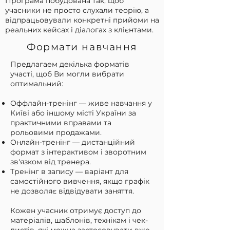
Програма побудована так, щоб
учасники не просто слухали теорію, а
відпрацьовували конкретні прийоми на
реальних кейсах і діалогах з клієнтами.
Формати навчання
Предлагаем декілька форматів
участі, щоб Ви могли вибрати
оптимальний:
Оффлайн-тренінг — живе навчання у
Київі або іншому місті України за
практичними вправами та
рольовими продажами.
Онлайн-тренінг — дистанційний
формат з інтерактивом і зворотним
зв'язком від тренера.
Тренінг в запису — варіант для
самостійного вивчення, якщо графік
не дозволяє відвідувати заняття.
Кожен учасник отримує доступ до
матеріалів, шаблонів, технікам і чек-