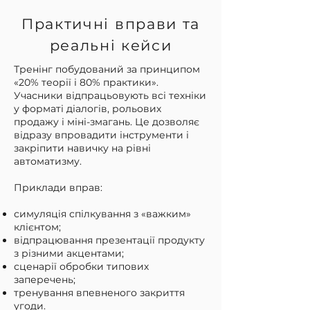
Практичні вправи та
реальні кейси
Тренінг побудований за принципом
«20% теорії і 80% практики».
Учасники відпрацьовують всі техніки
у форматі діалогів, рольових
продажу і міні-змагань. Це дозволяє
відразу впровадити інструменти і
закріпити навичку на рівні
автоматизму.
Приклади вправ:
симуляція спілкування з «важким»
клієнтом;
відпрацювання презентації продукту
з різними акцентами;
сценарії обробки типових
заперечень;
тренування впевненого закриття
угоди.