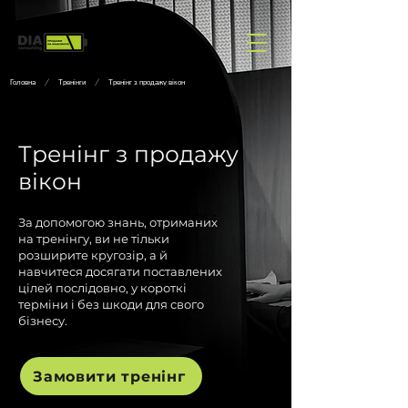
Головна
/
Тренінги
/
Тренінг з продажу вікон
Тренінг з продажу
вікон
За допомогою знань, отриманих
на тренінгу, ви не тільки
розширите кругозір, а й
навчитеся досягати поставлених
цілей послідовно, у короткі
терміни і без шкоди для свого
бізнесу.
Замовити тренінг