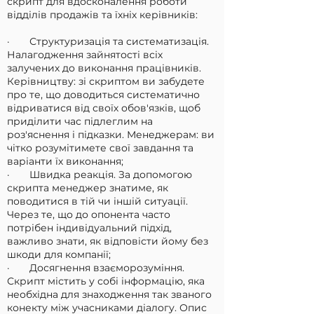
скрипт для вдосконалення роботи
відділів продажів та їхніх керівників:
· Структуризація та систематизація.
Налагодження зайнятості всіх
залучених до виконання працівників.
Керівництву: зі скриптом ви забудете
про те, що доводиться систематично
відриватися від своїх обов'язків, щоб
приділити час підлеглим на
роз'яснення і підказки. Менеджерам: ви
чітко розумітимете свої завдання та
варіанти їх виконання;
· Швидка реакція. За допомогою
скрипта менеджер знатиме, як
поводитися в тій чи іншій ситуації.
Через те, що до опонента часто
потрібен індивідуальний підхід,
важливо знати, як відповісти йому без
шкоди для компанії;
· Досягнення взаєморозуміння.
Скрипт містить у собі інформацію, яка
необхідна для знаходження так званого
конекту між учасниками діалогу. Опис