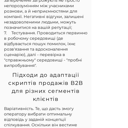
заперечення загрожують не просто
непорозумінням між учасниками
розмови, а й неприємностями для
компанії. Негативні відгуки, залишені
незадоволеними людьми, можуть
позначитися на вашій репутації;
7. Тестування. Проводиться первинно
в робочому середовищі (де
відбувається пошук помилок, їхнє
розв'язання та вдосконалення
сценарію), далі - перевірка в
"справжньому" середовищі - "пробні
випробування".
Підходи до адаптації
скриптів продажів B2B
для різних сегментів
клієнтів
Варіативність. Те, що дасть змогу
оператору вибрати оптимальну
відповідь у заданій концепції
спілкування. Оскільки він вестиме