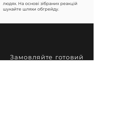
людях. На основі зібраних реакцій
шукайте шляхи обгрейду.
Замовляйте готовий
скрипт продажів B2B
зараз!
У кого замовити скрипти продажів
для B2B у Києві та Україні? DIA-
Consulting - до ваших послуг.
Пропонуємо безплатну онлайн
консультацію в Zoom, де відповімо на
всі запитання, що цікавлять.
Встановлення цінника відбувається
після проведення переговорів, на
яких обговорюються особливості