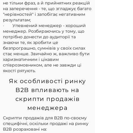
не тільки фраз, а й прийнятних реакцій
на заперечення - те, що згладжує багато
"нерівностей" і запобігає негативним
результатам;
· Упевнений менеджер - хороший
менеджер. Розбираючись у тому, що
потрібно донести до аудиторії та
знаючи те, як зробити це
безпрограшно, сумнівів у своїх силах
стає менше. Звичайно ж, важливо бути
харизматичним і цікавим
співрозмовником, але не завжди ці
якості рятують.
Як особливості ринку
B2B впливають на
скрипти продажів
менеджера
Скрипти продажів для B2B по-своєму
специфічні, оскільки продажі на ринку
B2B розраховані на: