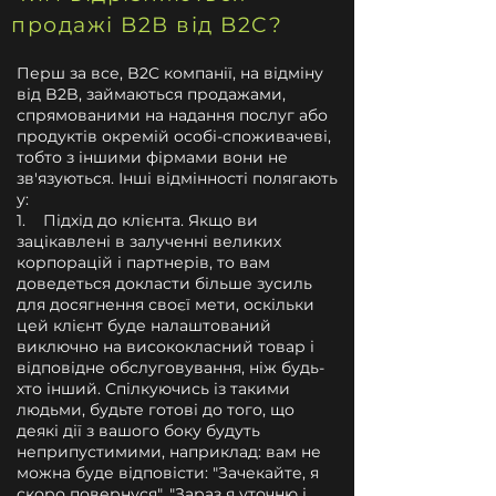
продажі B2В від B2C?
Перш за все, B2C компанії, на відміну
від B2B, займаються продажами,
спрямованими на надання послуг або
продуктів окремій особі-споживачеві,
тобто з іншими фірмами вони не
зв'язуються. Інші відмінності полягають
у:
1. Підхід до клієнта. Якщо ви
зацікавлені в залученні великих
корпорацій і партнерів, то вам
доведеться докласти більше зусиль
для досягнення своєї мети, оскільки
цей клієнт буде налаштований
виключно на висококласний товар і
відповідне обслуговування, ніж будь-
хто інший. Спілкуючись із такими
людьми, будьте готові до того, що
деякі дії з вашого боку будуть
неприпустимими, наприклад: вам не
можна буде відповісти: "Зачекайте, я
скоро повернуся", "Зараз я уточню і