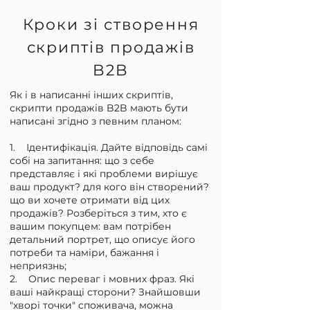
Кроки зі створення
скриптів продажів
B2B
Як і в написанні інших скриптів,
скрипти продажів B2B мають бути
написані згідно з певним планом:
1. Ідентифікація. Дайте відповідь самі
собі на запитання: що з себе
представляє і які проблеми вирішує
ваш продукт? для кого він створений?
що ви хочете отримати від цих
продажів? Розберіться з тим, хто є
вашим покупцем: вам потрібен
детальний портрет, що описує його
потреби та наміри, бажання і
неприязнь;
2. Опис переваг і мовних фраз. Які
ваші найкращі сторони? Знайшовши
"хворі точки" споживача, можна