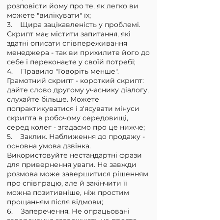
розповісти йому про те, як легко ви
можете "вилікувати" їх;
3. Щира зацікавленість у проблемі.
Скрипт має містити запитання, які
здатні описати співпереживання
менеджера - так ви прихилите його до
себе і переконаєте у своїй потребі;
4. Правило "Говоріть менше".
Грамотний скрипт - короткий скрипт:
дайте слово другому учаснику діалогу,
слухайте більше. Можете
попрактикуватися і з'ясувати мінуси
скрипта в робочому середовищі,
серед колег - згадаємо про це нижче;
5. Заклик. Наближення до продажу -
основна умова дзвінка.
Використовуйте нестандартні фрази
для привернення уваги. Не завжди
розмова може завершитися рішенням
про співпрацю, але й закінчити її
можна позитивніше, ніж простим
прощанням після відмови;
6. Заперечення. Не опрацьовані