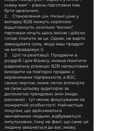
скажу вам" - рівень підготовки має
бути ідеальним;
2. Становлення цін. Низькі ціни у
випадку B2B можуть серйозно
відштовхнути, оскільки "великі"
партнери хочуть щось якісне і дійсно
готові платити за це. Однак, не варто
завищувати суму, якщо ваш продукт
не виправдовує її;
3. Цілі та реалізації. Продаючи в
роздріб і для бізнесу, можна помітити
радикальну різницю: B2B налаштовані
виходити на повторні продажі з
керівниками підприємств, а B2C,
своєю чергою, може легко вплинути
на свою цільову аудиторію за
допомогою трендових змін (моди,
реклами) - тут немає фокусування на
конкретній особистості. Найчастіше
покупки, що здійснюються
звичайними людьми, відбуваються
імпульсивно, тому не факт, що саме ця
людина звернеться до вас знову;