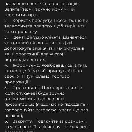
назвавши своє ім'я та організацію.
Запитайте, чи зручно йому чи їй
говорити зараз;
2. Користь продукту. Поясніть, що ви
телефонуєте для того, щоб вирішити
їхню проблему;
3. Ідентифікуємо клієнта. Дізнайтеся,
чи готовий він до запитань (які
допоможуть визначити, чи актуальні
ваші пропозиції для нього) і
переходьте до них;
4. Інформуємо. Розібравшись із тим,
що краще "подати", приступайте до
своєї УТП (унікальної торгової
пропозиції);
5. Презентація. Поговоріть про те,
коли слухачеві буде зручно
ознайомитися з докладною
презентацією (якщо час не підходить -
запропонуйте зателефонувати ще раз
пізніше);
6. Закриття. Подякуйте за розмову і,
за успішного її закінчення - за складені