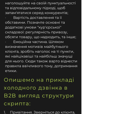
наголошуйте на своїй пунктуальності
та відповідальному підході, щоб
запам'ятатися серед конкурентів;
· Вартість доставлення та її
обставини. Позначте основні та
додаткові умови "кур'єрської"
складової: регулярність привозу,
обсяги товару, що надходить, та інше;
· Емоційна частина. Шляхом
визначення мотивів майбутнього
клієнта, зробіть наголос на ті пункти,
які найцікавіші та найбільш значущі
для нього. Сюди також варто віднести
правила ввічливого тону, дотримання
етики.
​Опишемо на прикладі
холодного дзвінка в
B2B вигляд структури
скрипта:
1. Привітання. Зверніться до клієнта,