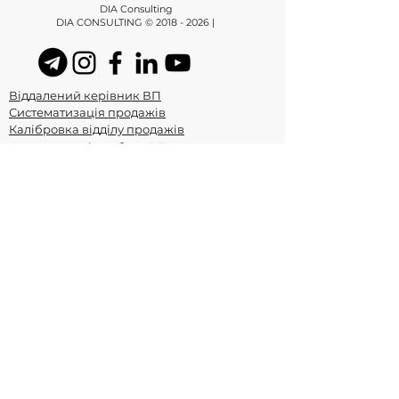
DIA Consulting
DIA CONSULTING ©
2018 - 2026
|
Віддалений керівник ВП
Систематизація продажів
Калібровка відділу продажів
Автоматизація роботи ВП
Консультації з продажів
Консалтинг
Тренінг із продажів
Тренінг для керівника ВП
Скрипти продажів
+38073 900 6188
Телефон
Побудова відділу продажів під ключ з
нуля в Києві та Україні з гарантією
результату