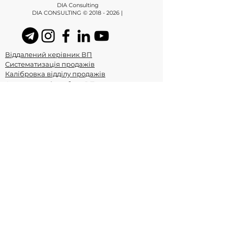
DIA Consulting
DIA CONSULTING ©
2018 - 2026
|
Віддалений керівник ВП
Систематизація продажів
Калібровка відділу продажів
Автоматизація роботи ВП
Консультації з продажів
Консалтинг
Тренінг із продажів
Тренінг для керівника ВП
Скрипти продажів
+38073 900 6188
Телефон
Побудова відділу продажів під ключ з
нуля в Києві та Україні з гарантією
результату