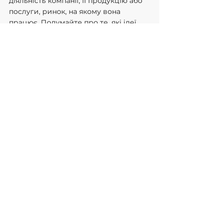
діяльність компанії, її продукцію або 
послуги, ринок, на якому вона 
працює. Подумайте про те, які ідеї 
або пропозиції Ви можете 
запропонувати для поліпшення 
продажів.
2. Проявіть свою впевненість. 
Доведіть, що Ви вмієте 
переконувати, доведіть вашим 
майбутнім наймачам, що саме ви та 
людина, яка їм потрібна.
3. Діліться своїми успіхами. Наведіть 
приклади, коли Ви досягали 
видатних результатів у галузі 
маркетингу або в інших галузях.
4. Надайте дані, які допоможуть у 
вирішенні найпоширеніших 
труднощів під час продажів. 