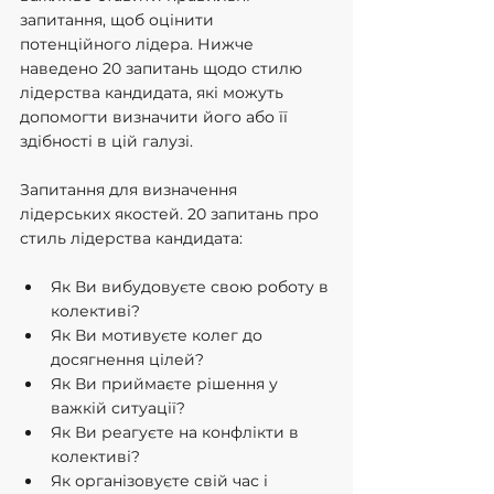
запитання, щоб оцінити 
потенційного лідера. Нижче 
наведено 20 запитань щодо стилю 
лідерства кандидата, які можуть 
допомогти визначити його або її 
здібності в цій галузі.
Запитання для визначення 
лідерських якостей. 20 запитань про 
стиль лідерства кандидата:
Як Ви вибудовуєте свою роботу в 
колективі?
Як Ви мотивуєте колег до 
досягнення цілей?
Як Ви приймаєте рішення у 
важкій ситуації?
Як Ви реагуєте на конфлікти в 
колективі?
Як організовуєте свій час і 