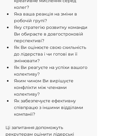
креативне мислення серед 
колег?
Яка ваша реакція на зміни в 
робочій групі?
Яку стратегію розвитку команди 
Ви обираєте в довгостроковій 
перспективі?
Як Ви оцінюєте свою схильність 
до лідерства і чи готові ви її 
змінювати?
Як Ви реагуєте на успіхи вашого 
колективу?
Яким чином Ви вирішуєте 
конфлікти між членами 
колективу?
Як забезпечуєте ефективну 
співпрацю з іншими відділами 
компанії?
Ці запитання допоможуть 
рекрутерам оцінити лідерські 