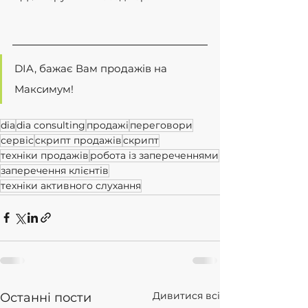
DIA, бажає Вам продажів на 
Максимум!
dia
dia consulting
продажі
переговори
сервіс
скрипт продажів
скрипт
техніки продажів
робота із запереченнями
заперечення клієнтів
техніки активного слухання
Дивитися всі
Останні пости