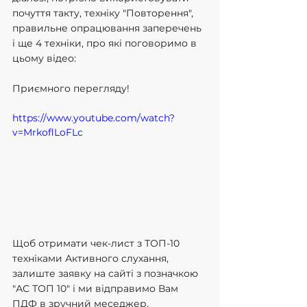
почуття такту, техніку "Повторення", 
правильне опрацювання заперечень 
і ще 4 техніки, про які поговоримо в 
цьому відео:
Приємного перегляду!
https://www.youtube.com/watch?
v=MrkoflLoFLc
Щоб отримати чек-лист з ТОП-10 
техніками Активного слухання, 
залиште заявку на сайті з позначкою 
"АС ТОП 10" і ми відправимо Вам 
ПДФ в зручний меседжер.