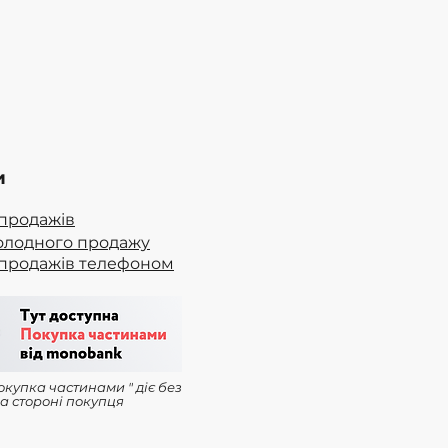
и
продажів
олодного продажу
продажів телефоном
окупка частинами " діє без
а стороні покупця