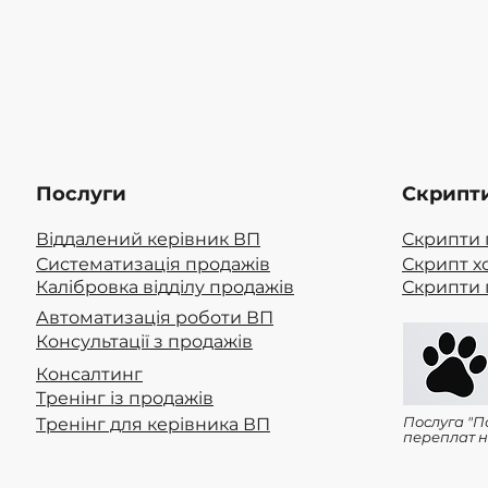
Послуги
Скрипт
Віддалений керівник ВП
Скрипти 
Систематизація продажів
Скрипт х
Калібровка відділу продажів
Скрипти 
Автоматизація роботи ВП
Консультації з продажів
Консалтинг
Тренінг із продажів
Послуга "П
Тренінг для керівника ВП
переплат н