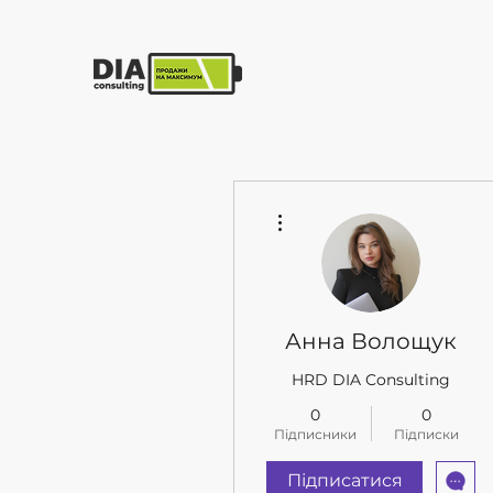
Головна
Послуг
Інші дії
Анна Волощук
HRD DIA Consulting
0
0
Підписники
Підписки
Підписатися