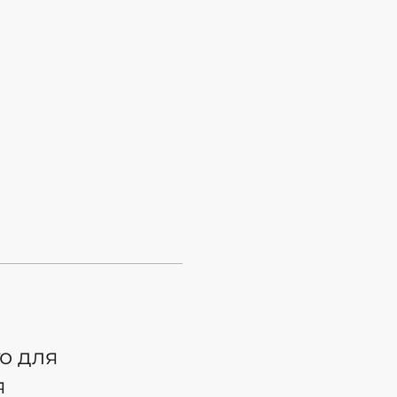
Партнери DIA
Звʼязатися
го для
я