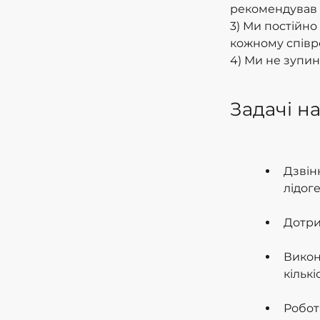
рекомендував 
3) Ми постійно
кожному співр
4) Ми не зупин
Задачі на
Дзвін
лідоге
Дотри
Викон
кількі
Робота