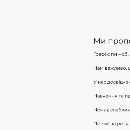
Ми проп
Графік: пн – сб,
Нам важливо, щ
У нас досвідчен
Навчання та п
Немає слабких 
Премії за резул