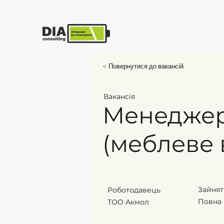
Головна
Послуг
< Повернутися до вакансій
Вакансія
Менеджер
(меблеве
Зайнят
Роботодавець
Повна
ТОО Акмол