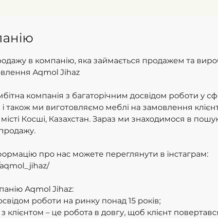
панію
одажу в компанію, яка займається продажем та вир
овлення Aqmol Jihaz
амбітна компанія з багаторічним досвідом роботи у с
 і також ми виготовляємо меблі на замовлення клієнт
місті Косші, Казахстан. Зараз ми знаходимося в пошу
 продажу.
формацію про нас можете переглянути в інстаграм:
aqmol_jihaz/
анію Aqmol Jihaz:
досвідом роботи на ринку понад 15 років;
 з клієнтом – це робота в довгу, щоб клієнт повертавс