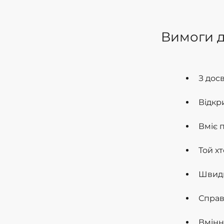
Вимоги д
З дос
Відкр
Вміє 
Вимоги д
Той х
Швидк
Справ
Вмінн