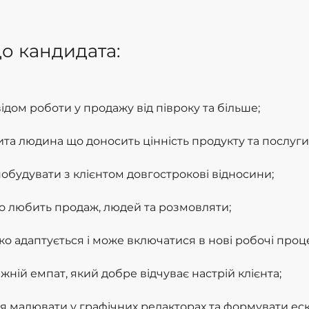
о кандидата:
відом роботи у продажу від півроку та більше;
ита людина що доносить цінність продукту та послуги
побудувати з клієнтом довгострокові відносини;
о кандидата:
то любить продаж, людей та розмовляти;
о адаптується і може включатися в нові робочі проц
жній емпат, який добре відчуває настрій клієнта;
я малювати у графічних редакторах та формувати ескі