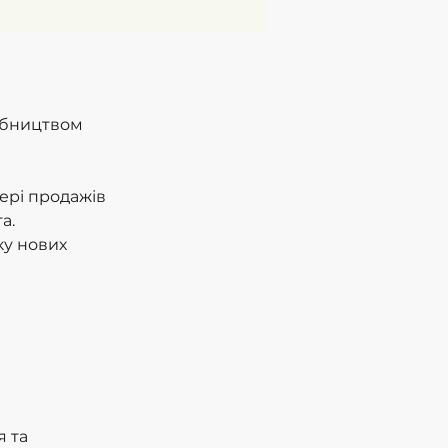
обництвом
фері продажів
а.
ку нових
я та