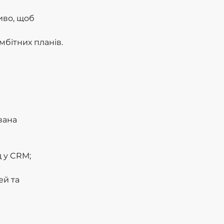
иво, щоб
мбітних планів.
вана 
 у CRM;
й та 