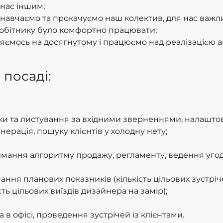
нас іншим;
 навчаємо та прокачуємо наш колектив, для нас важл
обітнику було комфортно працювати;
яємось на досягнутому і працюємо над реалізацією а
 посаді:
ки та листування за вхідними зверненнями, налашто
нерація, пошуку клієнтів у холодну нету;
мання алгоритму продажу, регламенту, ведення угод
ання планових показників (кількість цільових зустріче
сть цільових виїздів дизайнера на замір);
 в офісі, проведення зустрічей із клієнтами.