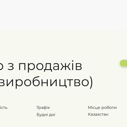
и
Тренінги
Кейси
Про нас
Контакти
 з продажів
 виробництво)
ість
Графік
Місце роботи
Казахстан
Будні дні