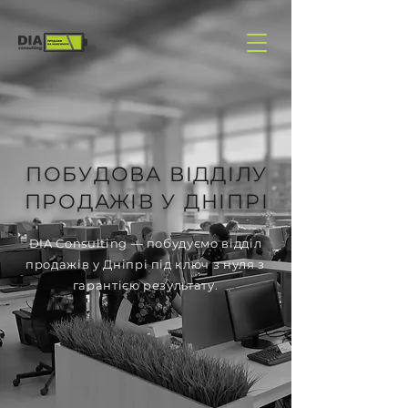
ПОБУДОВА ВІДДІЛУ
ПРОДАЖІВ У ДНІПРІ
DIA Consulting — побудуємо відділ
продажів у Дніпрі під ключ з нуля з
гарантією результату.