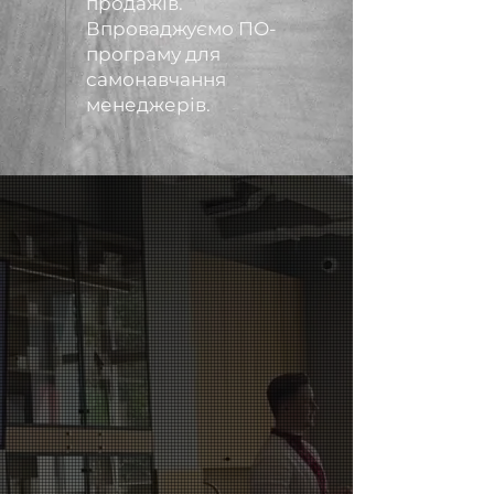
продажів.
Впроваджуємо ПО-
програму для
самонавчання
менеджерів.