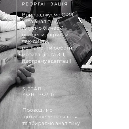
РЕОРГАНІЗАЦІЯ
Впроваджуємо СRМ,
IP та аналітику.
Готуємо бізнес-
процеси, скрипти,
чек-листи,
регламенти роботи,
мотивацію та ЗП,
програму адаптації.
3 ЕТАП -
КОНТРОЛЬ
Проводимо
щотижневе навчання
та збираємо аналітику