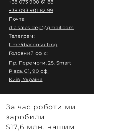
+38 073 900 61 88
+38 093 901 82 99
Почта:
dia.sales.dep@gmail.com
Телеграм:
t.me/diaconsulting
Головний офіс:
Пр. Перемоги, 25, Smart
Plaza, C1, 90 оф.
Київ, Україна
За час роботи ми
заробили
$17,6 млн. нашим