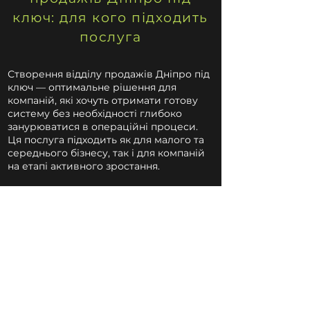
ключ: для кого підходить
послуга
Створення відділу продажів Дніпро під
ключ — оптимальне рішення для
компаній, які хочуть отримати готову
систему без необхідності глибоко
занурюватися в операційні процеси.
Ця послуга підходить як для малого та
середнього бізнесу, так і для компаній
на етапі активного зростання.
Найчастіше до нас звертаються:
власники бізнесу, у яких продажі
тримаються на одному-двох сильних
менеджерах;
компанії, що запускають новий продукт
або напрям;
інтернет-магазини, яким необхідно
масштабувати продажі та поліпшити