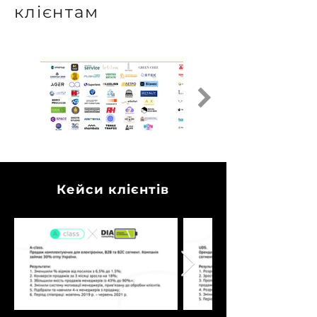
клієнтам
Кейси клієнтів