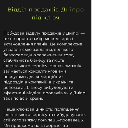
Відділ продажів Дніпро
під ключ
Побудова відділу продажів у Дніпрі —
це не просто набір менеджерів і
встановлення планів. Це комплексне
управлінське завдання, від якого
безпосередньо залежить виторг,
стабільність бізнесу та якість
клієнтського сервісу. Наша компанія
займається консалтинговими
послугами для комерційних
підрозділів компаній в Україні та
допомагає бізнесу вибудовувати
ефективні відділи продажів як у Дніпрі,
так і по всій країні.
Наша ключова цінність: поліпшення
клієнтського сервісу та вибудовування
стійкого зв'язку покупець–продавець.
Ми працюємо не з теорією, а з