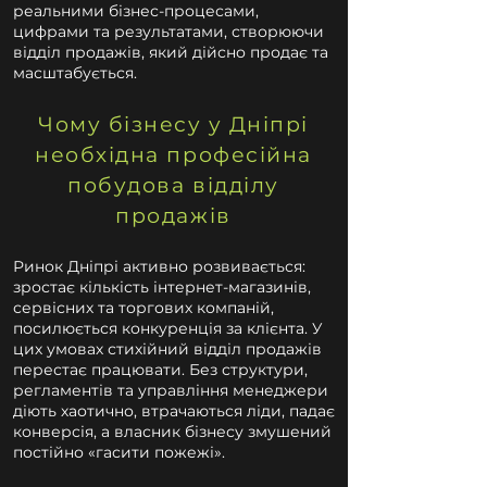
реальними бізнес-процесами,
цифрами та результатами, створюючи
відділ продажів, який дійсно продає та
масштабується.
Чому бізнесу у Дніпрі
необхідна професійна
побудова відділу
продажів
Ринок Дніпрі активно розвивається:
зростає кількість інтернет-магазинів,
сервісних та торгових компаній,
посилюється конкуренція за клієнта. У
цих умовах стихійний відділ продажів
перестає працювати. Без структури,
регламентів та управління менеджери
діють хаотично, втрачаються ліди, падає
конверсія, а власник бізнесу змушений
постійно «гасити пожежі».