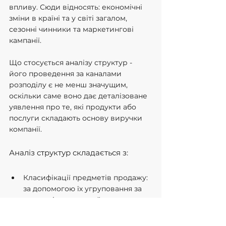
впливу. Сюди відносять: економічні 
зміни в країні та у світі загалом, 
сезонні чинники та маркетингові 
кампанії.
Що стосується аналізу структур - 
його проведення за каналами 
розподілу є не менш значущим, 
оскільки саме воно дає деталізоване 
уявлення про те, які продукти або 
послуги складають основу виручки 
компанії.
Аналіз структур складається з:
Класифікації предметів продажу: 
за допомогою їх угруповання за 
категоріями, ви знайдете 
найприбутковіші та 
найперспективніші сторони для 