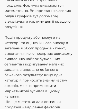
Ключовий аспект - зростання 
продажів: формула виражається 
математично. Використання часових 
рядів і графіків тут допомагає 
візуалізувати картину для її кращого 
розуміння.
Поділ продукту або послуги на 
категорії та оцінка їхнього внеску в 
загальний обсяг продажів - пункт, 
виконання якого посприяє швидкому 
виявленню найприбутковіших 
сегментів і коригування наявних 
завдань відповідно до їхнього 
бажаного результату: якщо одна 
категорія приносить значну частку 
доходів, можна примножити 
маркетингові зусилля в цьому 
напрямі.
Що ще містить аналіз динаміки 
продажів - виділення факторів 