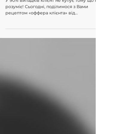
Чому клієнт не купує у Вас?
У 90% випадків клієнт не купує тому що не
розуміє! Сьогодні, поділимося з Вами
рецептом «оффера клієнта» від
зворотного – від страхів та...