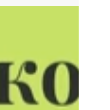
оформити файл мотивації та що там має
бути?